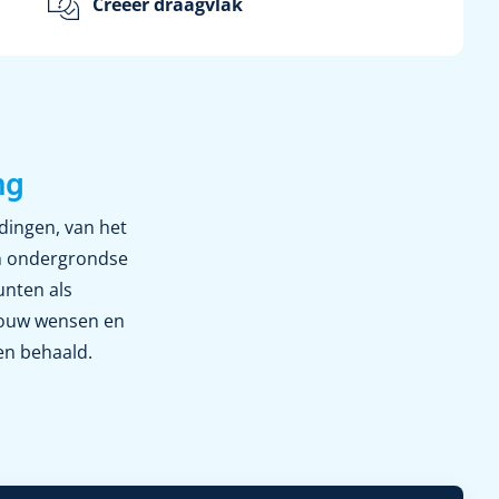
Creëer draagvlak
ng
idingen, van het
en ondergrondse
unten als
 jouw wensen en
en behaald.