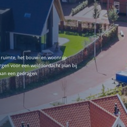
ruimte, het
bouw
– en
woon
rijp
orgen
voor een
weldoordacht
plan bij
aan
een
gedragen