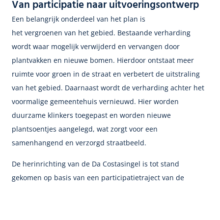
Van participatie naar uitvoeringsontwerp
Een belangrijk onderdeel van het plan is
het
vergroenen
van het gebied. Bestaande verharding
wordt waar mogelijk verwijderd en vervangen door
plantvakken en nieuwe bomen. Hierdoor ontstaat meer
ruimte voor groen in de straat en verbetert de uitstraling
van het gebied. Daarnaast wordt de verharding achter het
voormalige gemeentehuis vernieuwd. Hier worden
duurzame klinkers toegepast en worden nieuwe
plantsoentjes aangelegd, wat zorgt voor een
samenhangend en verzorgd straatbeeld.
De herinrichting van de Da Costasingel is tot stand
gekomen op basis van een participatietraject van de
gemeente Alphen aan den Rijn. De opgehaalde input van
bewoners en belanghebbenden vormde de basis voor het
voorlopig ontwerp. Pro Infra heeft dit voorlopig ontwerp