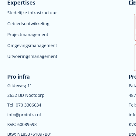
Expertises
Li
Ce
Stedelijke infrastructuur
Gebiedsontwikkeling
Projectmanagement
Omgevingsmanagement
Uitvoeringsmanagement
Pro infra
Pr
Gildeweg 11
Pat
2632 BD Nootdorp
487
Tel: 070 3306634
Tel
info@proinfra.nl
inf
KvK: 60089598
KvK
Btw: NL853761097B01
Btw