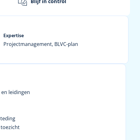
Blijf in control
Expertise
Projectmanagement, BLVC-plan
 en leidingen
teding
 toezicht